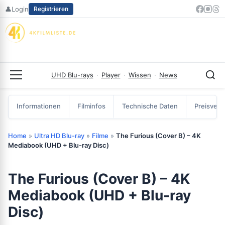
Zum
👤
Login
Registrieren
Inhalt
springen
UHD Blu-rays
·
Player
·
Wissen
·
News
Menü
Informationen
Filminfos
Technische Daten
Preisverg
Home
»
Ultra HD Blu-ray
»
Filme
»
The Furious (Cover B) – 4K
Mediabook (UHD + Blu-ray Disc)
The Furious (Cover B) – 4K
Mediabook (UHD + Blu-ray
Disc)