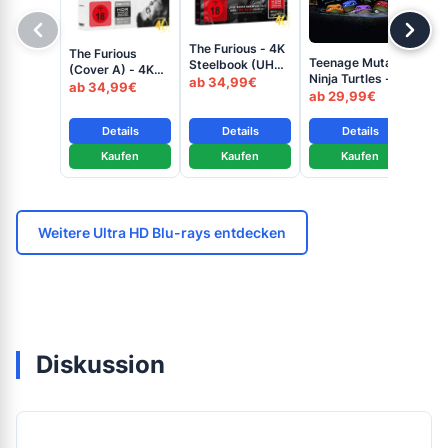
The Furious - 4K
The Furious
Teenage Mutant
Te
Steelbook (UHD
(Cover A) - 4K
Ninja Turtles - 4K
Nin
+ Blu-ray Disc)
ab 34,99€
Mediabook (UHD
ab 34,99€
Blu-ray (UHD +
The
ab 29,99€
ab
+ Blu-ray Disc)
Blu-ray Disc)
the
Bl
Details
Details
Details
Blu
Kaufen
Kaufen
Kaufen
Weitere Ultra HD Blu-rays entdecken
Diskussion