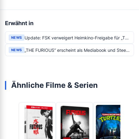
Erwähnt in
Update: FSK verweigert Heimkino-Freigabe für „The Furious“ – Capelight prüft Revision und notfalls die SPIO/JK
NEWS
„THE FURIOUS“ erscheint als Mediabook und Steelbook auf UHD Blu-ray
NEWS
Ähnliche Filme & Serien