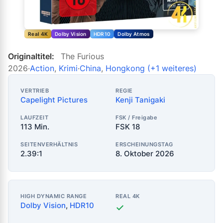
Real 4K
Dolby Vision
HDR10
Dolby Atmos
Originaltitel:
The Furious
2026
·
Action
,
Krimi
·
China
,
Hongkong
(+1 weiteres)
VERTRIEB
REGIE
Capelight Pictures
Kenji Tanigaki
LAUFZEIT
FSK / Freigabe
113 Min.
FSK 18
SEITENVERHÄLTNIS
ERSCHEINUNGSTAG
2.39:1
8. Oktober 2026
HIGH DYNAMIC RANGE
REAL 4K
Dolby Vision
,
HDR10
✓