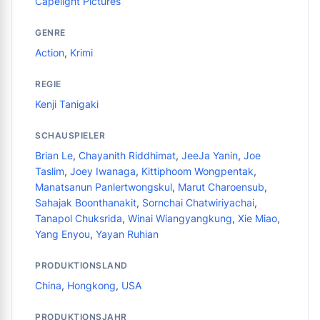
Capelight Pictures
GENRE
Action
,
Krimi
REGIE
Kenji Tanigaki
SCHAUSPIELER
Brian Le
,
Chayanith Riddhimat
,
JeeJa Yanin
,
Joe
Taslim
,
Joey Iwanaga
,
Kittiphoom Wongpentak
,
Manatsanun Panlertwongskul
,
Marut Charoensub
,
Sahajak Boonthanakit
,
Sornchai Chatwiriyachai
,
Tanapol Chuksrida
,
Winai Wiangyangkung
,
Xie Miao
,
Yang Enyou
,
Yayan Ruhian
PRODUKTIONSLAND
China
,
Hongkong
,
USA
PRODUKTIONSJAHR