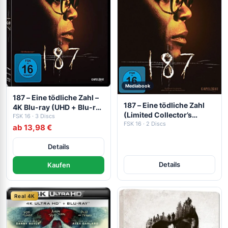
Mediabook
187 – Eine tödliche Zahl –
187 – Eine tödliche Zahl
4K Blu-ray (UHD + Blu-ray
(Limited Collector’s
Disc)
FSK 16 · 3 Discs
Edition) – 4K Mediabook
FSK 16 · 2 Discs
ab 13,98 €
(UHD + Blu-ray Disc)
Details
Details
Kaufen
Real 4K