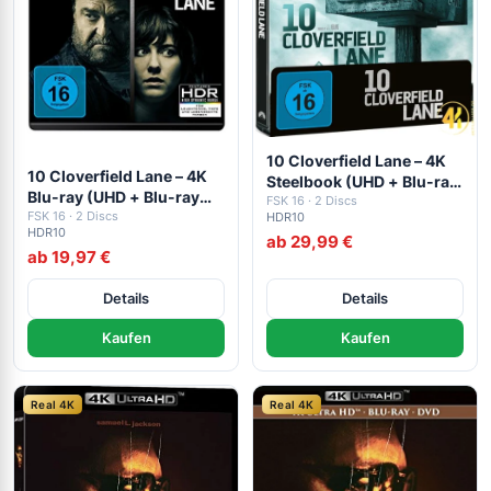
10 Cloverfield Lane – 4K
10 Cloverfield Lane – 4K
Steelbook (UHD + Blu-ray
Blu-ray (UHD + Blu-ray
Disc)
FSK 16 · 2 Discs
Disc)
FSK 16 · 2 Discs
HDR10
HDR10
ab 29,99 €
ab 19,97 €
Details
Details
Kaufen
Kaufen
Real 4K
Real 4K