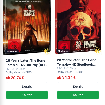
Steelbook
Steelbook
28 Years Later: The Bone
28 Years Later: The Bone
Temple – 4K Steelbook
Temple – 4K Blu-ray (UHD
(UHD + Blu-ray Disc)
FSK 18 · 2 Discs
+ Blu-ray Disc)
FSK 18 · 2 Discs
Dolby Vision · HDR10
Dolby Vision · HDR10
ab 34,34 €
ab 29,74 €
Details
Details
Kaufen
Kaufen