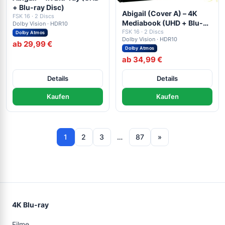
+ Blu-ray Disc)
Abigail (Cover A) – 4K
FSK 16 · 2 Discs
Mediabook (UHD + Blu-
Dolby Vision · HDR10
ray Disc)
FSK 16 · 2 Discs
Dolby Atmos
Dolby Vision · HDR10
ab 29,99 €
Dolby Atmos
ab 34,99 €
Details
Details
Kaufen
Kaufen
1
2
3
…
87
»
4K Blu-ray
Filme