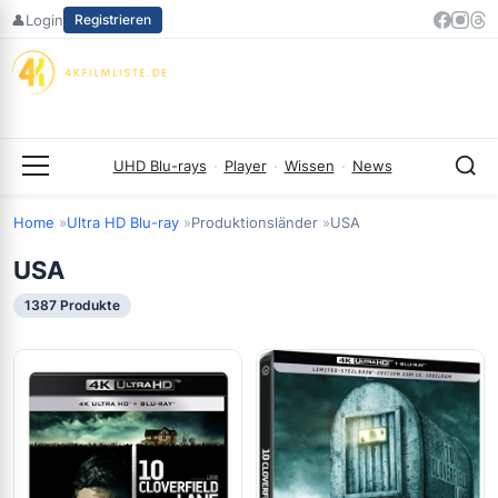
Zum
👤
Login
Registrieren
Inhalt
springen
UHD Blu-rays
·
Player
·
Wissen
·
News
Menü
Home
Ultra HD Blu-ray
Produktionsländer
USA
USA
1387 Produkte