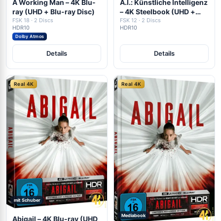
A Working Man – 4K Blu-
A.I.: Künstliche Intelligenz
ray (UHD + Blu-ray Disc)
– 4K Steelbook (UHD +
FSK 18 · 2 Discs
Blu-ray Disc)
FSK 12 · 2 Discs
HDR10
HDR10
Dolby Atmos
Details
Details
Real 4K
Real 4K
mit Schuber
Mediabook
Abigail – 4K Blu-ray (UHD