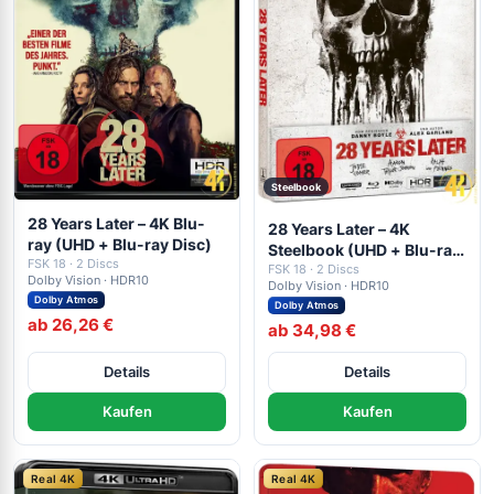
Steelbook
28 Years Later – 4K Blu-
28 Years Later – 4K
ray (UHD + Blu-ray Disc)
Steelbook (UHD + Blu-ray
FSK 18 · 2 Discs
Disc)
FSK 18 · 2 Discs
Dolby Vision · HDR10
Dolby Vision · HDR10
Dolby Atmos
Dolby Atmos
ab 26,26 €
ab 34,98 €
Details
Details
Kaufen
Kaufen
Real 4K
Real 4K