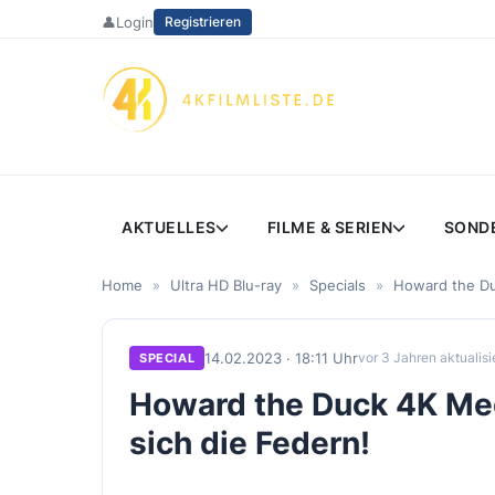
Zum
👤
Login
Registrieren
Inhalt
springen
AKTUELLES
FILME & SERIEN
SOND
Home
»
Ultra HD Blu-ray
»
Specials
»
Howard the Duc
14.02.2023 · 18:11 Uhr
vor 3 Jahren aktualisi
SPECIAL
Howard the Duck 4K Me
sich die Federn!