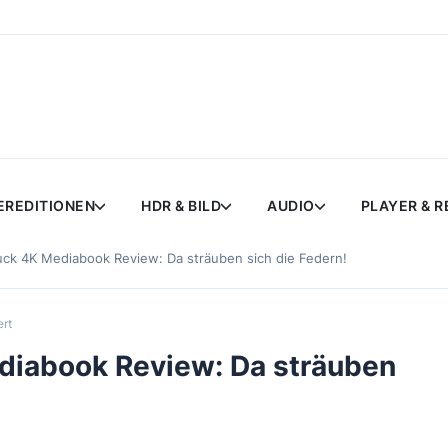
EREDITIONEN
HDR & BILD
AUDIO
PLAYER & 
k 4K Mediabook Review: Da sträuben sich die Federn!
ert
diabook Review: Da sträuben