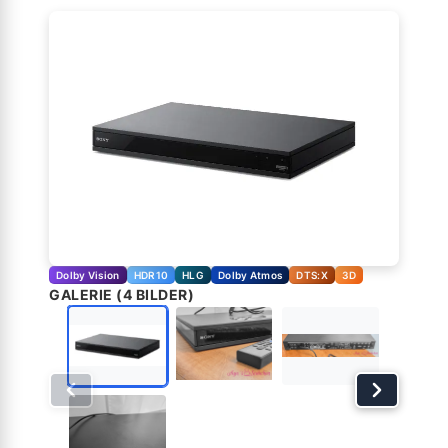
Dolby Vision
HDR10
HLG
Dolby Atmos
DTS:X
3D
GALERIE (4 BILDER)