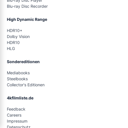
Blu-ray Disc Player
Blu-ray Disc Recorder
High Dynamic Range
HDR10+
Dolby Vision
HDR10
HLG
Sondereditionen
Mediabooks
Steelbooks
Collector's Editionen
4kfilmliste.de
Feedback
Careers
Impressum
Datenschutz