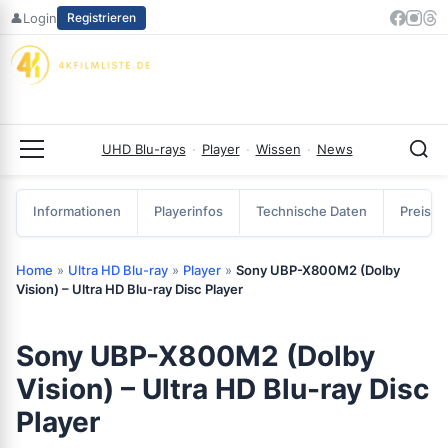
Zum
👤
Login
Registrieren
Inhalt
springen
UHD Blu-rays
·
Player
·
Wissen
·
News
Menü
Informationen
Playerinfos
Technische Daten
Preisve
Home
»
Ultra HD Blu-ray
»
Player
»
Sony UBP-X800M2 (Dolby
Vision) – Ultra HD Blu-ray Disc Player
Sony UBP-X800M2 (Dolby
Vision) – Ultra HD Blu-ray Disc
Player