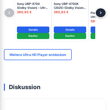
Sony UBP-X700
Sony UBP-X700K
(Dolby Vision) – Ultra
(2025) (Dolby Vision)
HD Blu-ray Disc
– Ultra HD Blu-ray
260,93 €
260,93 €
PlayStation 5
Player
Disc Player
Ultra HD Blu-
Player
599,00 €
Details
Details
Detai
Kaufen
Kaufen
Kaufe
Weitere Ultra HD Player entdecken
Diskussion