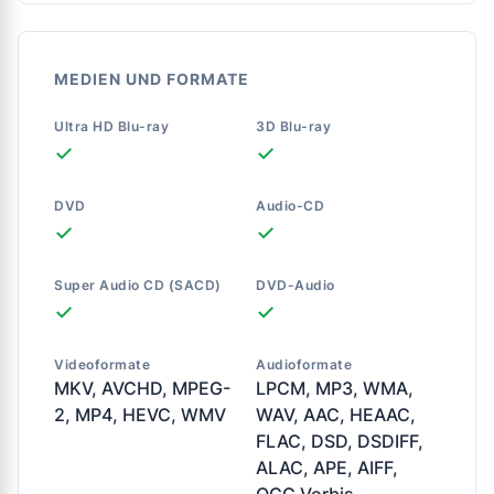
MEDIEN UND FORMATE
Ultra HD Blu-ray
3D Blu-ray
✓
✓
DVD
Audio-CD
✓
✓
Super Audio CD (SACD)
DVD-Audio
✓
✓
Videoformate
Audioformate
MKV, AVCHD, MPEG-
LPCM, MP3, WMA,
2, MP4, HEVC, WMV
WAV, AAC, HEAAC,
FLAC, DSD, DSDIFF,
ALAC, APE, AIFF,
OGG Vorbis