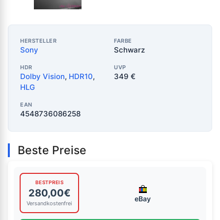
HERSTELLER
FARBE
Sony
Schwarz
HDR
UVP
Dolby Vision
,
HDR10
,
349 €
HLG
EAN
4548736086258
Beste Preise
BESTPREIS
280,00€
eBay
Versandkostenfrei