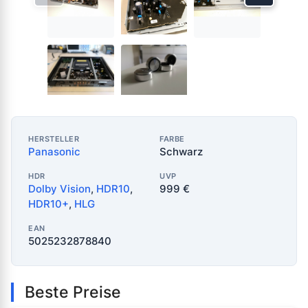
HERSTELLER
FARBE
Panasonic
Schwarz
HDR
UVP
Dolby Vision
,
HDR10
,
999 €
HDR10+
,
HLG
EAN
5025232878840
Beste Preise