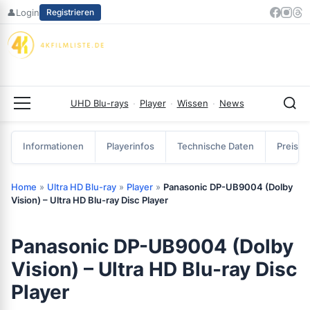
Zum
👤
Login
Registrieren
Inhalt
springen
UHD Blu-rays
·
Player
·
Wissen
·
News
Menü
Informationen
Playerinfos
Technische Daten
Preisve
Home
»
Ultra HD Blu-ray
»
Player
»
Panasonic DP-UB9004 (Dolby
Vision) – Ultra HD Blu-ray Disc Player
Panasonic DP-UB9004 (Dolby
Vision) – Ultra HD Blu-ray Disc
Player