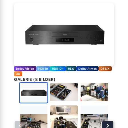
Dolby Vision
HDR10
HDR10+
HLG
Dolby Atmos
DTS:X
3D
GALERIE (8 BILDER)