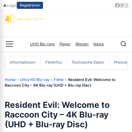
Zum
👤
Login
Registrieren
Inhalt
springen
UHD Blu-rays
·
Player
·
Wissen
·
News
Menü
Informationen
Filminfos
Technische Daten
Preisverg
Home
»
Ultra HD Blu-ray
»
Filme
»
Resident Evil: Welcome to
Raccoon City – 4K Blu-ray (UHD + Blu-ray Disc)
Resident Evil: Welcome to
Raccoon City – 4K Blu-ray
(UHD + Blu-ray Disc)