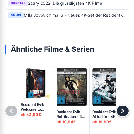
Scary 2022: Die gruseligsten 4K Filme
SPECIAL
Milla Jovovich mal 6 - Neues 4K-Set der Resident-Evil-Darstellerin
NEWS
Ähnliche Filme & Serien
Resident Evil:
Welcome to
Resident Evil:
Resident Evil:
Res
Raccoon City
ab 43,99€
Retribution - 4K
Afterlife - 4K
Ext
(Cover C) - 4K
Blu-ray (UHD +
Blu-ray (UHD +
Bl
ab 19,94€
ab 19,99€
ab
Mediabook (UHD
Blu-ray Disc)
Blu-ray Disc)
Blu
+ Blu-ray Disc)