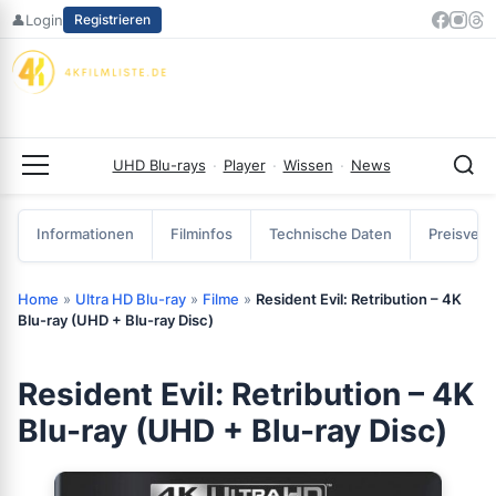
Zum
👤
Login
Registrieren
Inhalt
springen
UHD Blu-rays
·
Player
·
Wissen
·
News
Menü
Informationen
Filminfos
Technische Daten
Preisverg
Home
»
Ultra HD Blu-ray
»
Filme
»
Resident Evil: Retribution – 4K
Blu-ray (UHD + Blu-ray Disc)
Resident Evil: Retribution – 4K
Blu-ray (UHD + Blu-ray Disc)