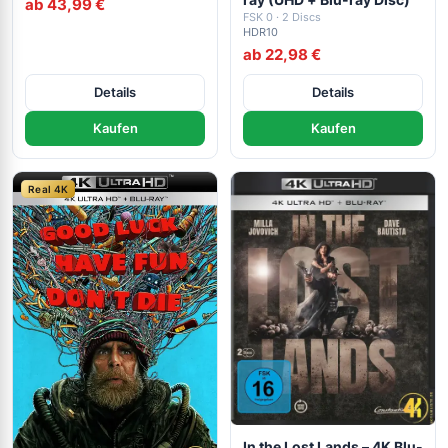
ab 43,99 €
FSK 0 · 2 Discs
HDR10
ab 22,98 €
Details
Details
Kaufen
Kaufen
Real 4K
In the Lost Lands – 4K Blu-