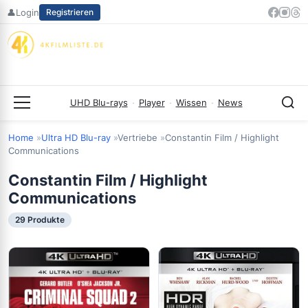
Zum
👤
Login
Registrieren
Inhalt
springen
UHD Blu-rays
·
Player
·
Wissen
·
News
Menü
Home
Ultra HD Blu-ray
Vertriebe
Constantin Film / Highlight
Communications
Constantin Film / Highlight
Communications
29 Produkte