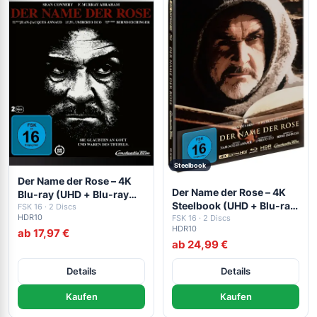
Steelbook
Der Name der Rose – 4K
Der Name der Rose – 4K
Blu-ray (UHD + Blu-ray
Steelbook (UHD + Blu-ray
Disc)
FSK 16 · 2 Discs
HDR10
Disc)
FSK 16 · 2 Discs
HDR10
ab 17,97 €
ab 24,99 €
Details
Details
Kaufen
Kaufen