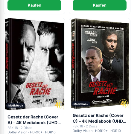
Kaufen
Kaufen
Mediabook
Mediabook
Gesetz der Rache (Cover
Gesetz der Rache (Cover
C) – 4K Mediabook (UHD
A) – 4K Mediabook (UHD +
+ Blu-ray Disc)
FSK 18 · 2 Discs
Blu-ray Disc)
FSK 18 · 2 Discs
Dolby Vision · HDR10+ · HDR10
Dolby Vision · HDR10+ · HDR10