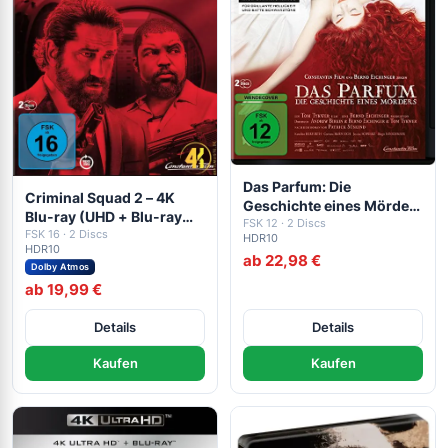
Das Parfum: Die
Criminal Squad 2 – 4K
Geschichte eines Mörders
Blu-ray (UHD + Blu-ray
– 4K Blu-ray (UHD Blu-ray
FSK 12 · 2 Discs
Disc)
FSK 16 · 2 Discs
HDR10
Disc)
HDR10
ab 22,98 €
Dolby Atmos
ab 19,99 €
Details
Details
Kaufen
Kaufen