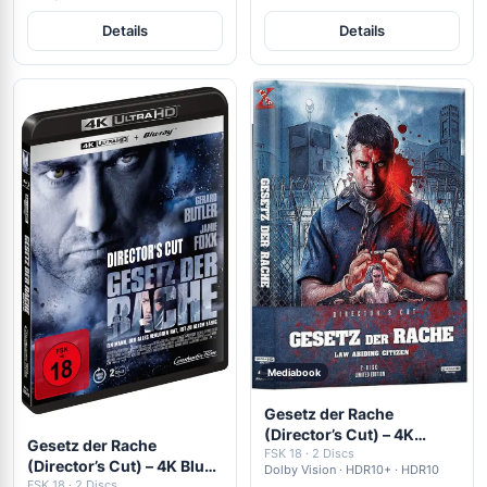
Details
Details
Mediabook
Gesetz der Rache
(Director’s Cut) – 4K
Gesetz der Rache
Mediabook (wattiert)
FSK 18 · 2 Discs
(Director’s Cut) – 4K Blu-
Dolby Vision · HDR10+ · HDR10
(UHD + Blu-ray Disc)
ray (UHD + Blu-ray Disc)
FSK 18 · 2 Discs