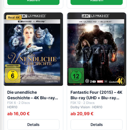
Real 4K
Die unendliche
Fantastic Four (2015) – 4K
Geschichte – 4K Blu-ray
Blu-ray (UHD + Blu-ray
(UHD + Blu-ray Disc)
FSK 6 · 2 Discs
Disc)
FSK 12 · 2 Discs
HDR10
Dolby Vision · HDR10
ab 16,00 €
ab 20,99 €
Details
Details