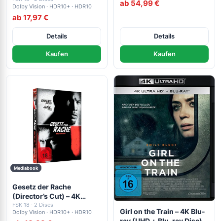
ab 54,99 €
Dolby Vision · HDR10+ · HDR10
ab 17,97 €
Details
Details
Kaufen
Kaufen
Mediabook
Gesetz der Rache
(Director’s Cut) – 4K
Mediabook B ( UHD + Blu-
FSK 18 · 2 Discs
Girl on the Train – 4K Blu-
Dolby Vision · HDR10+ · HDR10
ray Disc)
ray (UHD + Blu-ray Disc)