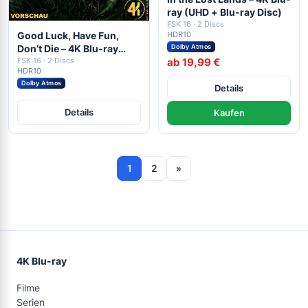
ray (UHD + Blu-ray Disc)
FSK 16 · 2 Discs
HDR10
Good Luck, Have Fun,
Dolby Atmos
Don’t Die – 4K Blu-ray
ab 19,99 €
(UHD + Blu-ray Disc)
FSK 16 · 2 Discs
HDR10
Dolby Atmos
Details
Details
Kaufen
1
2
»
4K Blu-ray
Filme
Serien