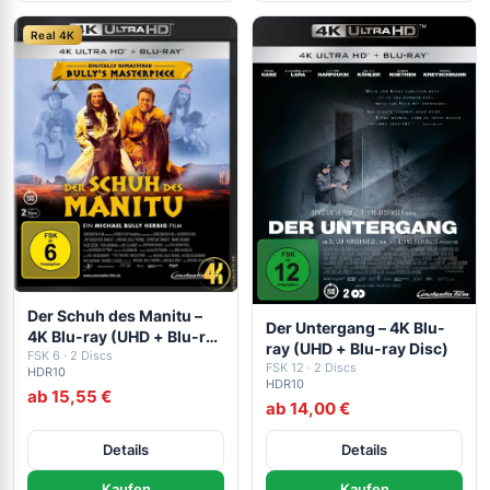
Real 4K
Der Schuh des Manitu –
Der Untergang – 4K Blu-
4K Blu-ray (UHD + Blu-ray
ray (UHD + Blu-ray Disc)
Disc)
FSK 6 · 2 Discs
FSK 12 · 2 Discs
HDR10
HDR10
ab 15,55 €
ab 14,00 €
Details
Details
Kaufen
Kaufen