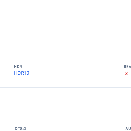
HDR
REA
HDR10
✗
DTS:X
AU