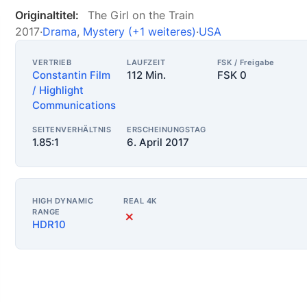
Originaltitel:
The Girl on the Train
2017
·
Drama
,
Mystery
(+1 weiteres)
·
USA
VERTRIEB
LAUFZEIT
FSK / Freigabe
Constantin Film
112 Min.
FSK 0
/ Highlight
Communications
SEITENVERHÄLTNIS
ERSCHEINUNGSTAG
1.85:1
6. April 2017
HIGH DYNAMIC
REAL 4K
RANGE
✗
HDR10