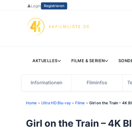
Zum
👤
Login
Registrieren
Inhalt
springen
AKTUELLES
FILME & SERIEN
SOND
Informationen
Filminfos
T
Home
»
Ultra HD Blu-ray
»
Filme
»
Girl on the Train – 4K 
Girl on the Train – 4K 