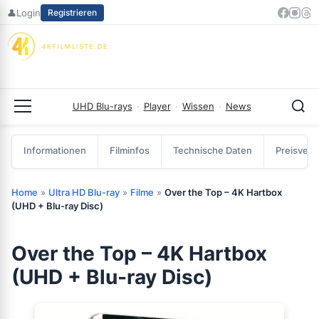
Zum
👤
Login
Registrieren
Inhalt
springen
UHD Blu-rays
·
Player
·
Wissen
·
News
Menü
Informationen
Filminfos
Technische Daten
Preisverg
Home
»
Ultra HD Blu-ray
»
Filme
»
Over the Top – 4K Hartbox
(UHD + Blu-ray Disc)
Over the Top – 4K Hartbox
(UHD + Blu-ray Disc)