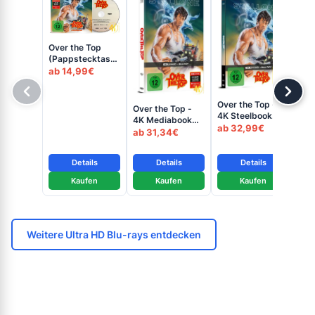
Over the Top
(Pappstecktasche)
- 4K Blu-ray
ab 14,99€
(UHD + Blu-ray
Disc)
Over the Top -
Over the Top -
Te
4K Steelbook
4K Mediabook
Nin
(UHD + Blu-ray
ab 32,99€
(UHD + Blu-ray
ab 31,34€
Bl
ab
Disc)
Disc)
Blu
Details
Details
Details
Kaufen
Kaufen
Kaufen
Weitere Ultra HD Blu-rays entdecken