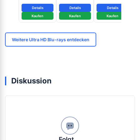
Blu
+ Blu-ray Disc)
Details
Details
Details
Kaufen
Kaufen
Kaufen
Weitere Ultra HD Blu-rays entdecken
Diskussion
Folgt ...