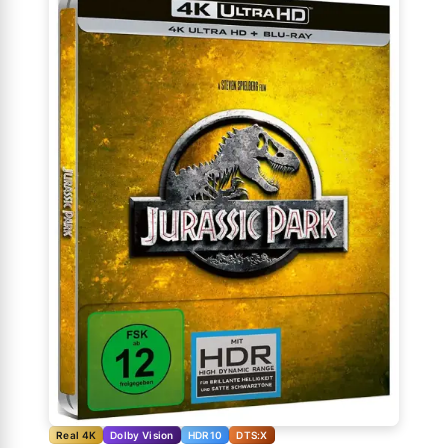
Real 4K
Dolby Vision
HDR10
DTS:X