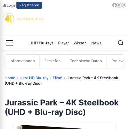
Zum
👤
Login
Registrieren
Inhalt
springen
UHD Blu-rays
·
Player
·
Wissen
·
News
Menü
Informationen
Filminfos
Technische Daten
Preisverg
Home
»
Ultra HD Blu-ray
»
Filme
»
Jurassic Park – 4K Steelbook
(UHD + Blu-ray Disc)
Jurassic Park – 4K Steelbook
(UHD + Blu-ray Disc)