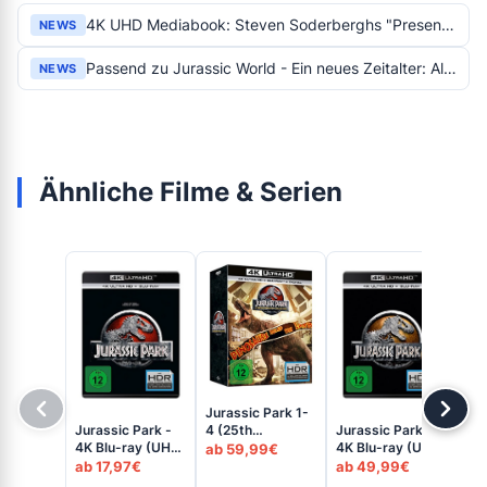
4K UHD Mediabook: Steven Soderberghs "Presence" noch vor Halloween in Sonderedition
NEWS
Passend zu Jurassic World - Ein neues Zeitalter: Alle Filme im 4K Steelbook
NEWS
Ähnliche Filme & Serien
Jurassic Park 1-
Jur
Jurassic Park -
Jurassic Park III -
4 (25th
Die
4K Blu-ray (UHD
4K Blu-ray (UHD
Anniversary
ab 59,99€
Wi
ab
+ Blu-ray Disc)
+ Blu-ray Disc)
Edition) - 4K
ab 17,97€
ab 49,99€
4K
Steelbook (UHD