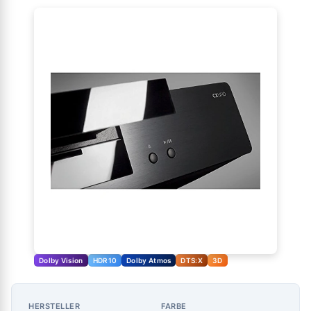
Dolby Vision
HDR10
Dolby Atmos
DTS:X
3D
HERSTELLER
FARBE