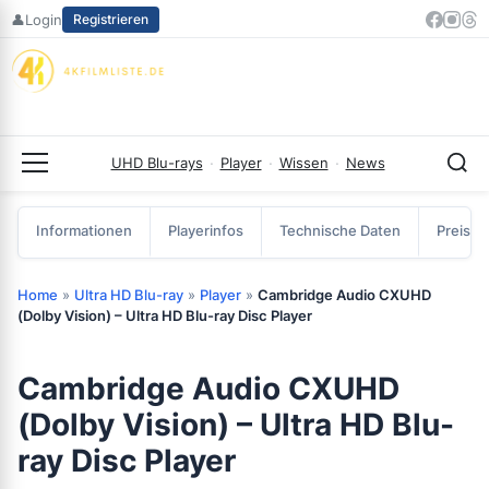
Zum
👤
Login
Registrieren
Inhalt
springen
UHD Blu-rays
·
Player
·
Wissen
·
News
Menü
Informationen
Playerinfos
Technische Daten
Preisve
Home
»
Ultra HD Blu-ray
»
Player
»
Cambridge Audio CXUHD
(Dolby Vision) – Ultra HD Blu-ray Disc Player
Cambridge Audio CXUHD
(Dolby Vision) – Ultra HD Blu-
ray Disc Player