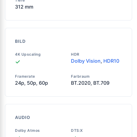
Tiefe
312 mm
BILD
4K Upscaling
HDR
Dolby Vision
,
HDR10
✓
Framerate
Farbraum
24p, 50p, 60p
BT.2020, BT.709
AUDIO
Dolby Atmos
DTS:X