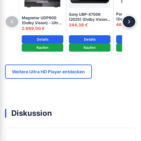
Panasonic D
Sony UBP-X700K
Magnetar UDP900
(Dolby Vision)
(2025) (Dolby Vision)
(Dolby Vision) – Ultra
HD Blu-ray D
– Ultra HD Blu-ray
466,34 €
244,38 €
HD Blu-ray Disc
2.699,00 €
Player
Disc Player
Player
Details
Details
Detai
Kaufen
Kaufen
Kaufe
Weitere Ultra HD Player entdecken
Diskussion