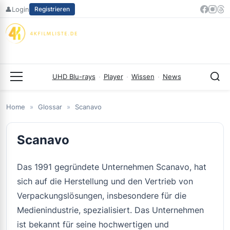
Zum
👤
Login
Registrieren
Inhalt
springen
UHD Blu-rays
·
Player
·
Wissen
·
News
Menü
Home
»
Glossar
»
Scanavo
Scanavo
Das 1991 gegründete Unternehmen Scanavo, hat
sich auf die Herstellung und den Vertrieb von
Verpackungslösungen, insbesondere für die
Medienindustrie, spezialisiert. Das Unternehmen
ist bekannt für seine hochwertigen und