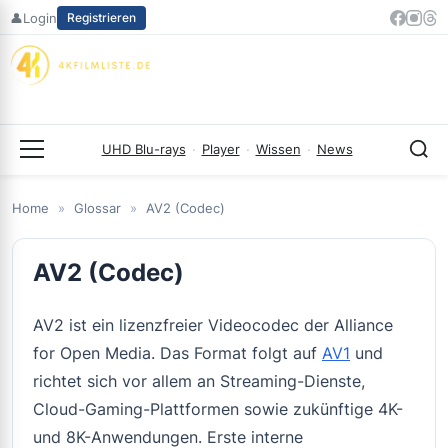
Zum
👤
Login
Registrieren
Inhalt
springen
UHD Blu-rays
·
Player
·
Wissen
·
News
Menü
Home
»
Glossar
»
AV2 (Codec)
AV2 (Codec)
AV2 ist ein lizenzfreier Videocodec der Alliance
for Open Media. Das Format folgt auf
AV1
und
richtet sich vor allem an Streaming-Dienste,
Cloud-Gaming-Plattformen sowie zukünftige 4K-
und 8K-Anwendungen. Erste interne