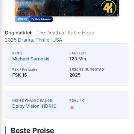
HDR10
Dolby Atmos
Originaltitel:
The Death of Robin Hood
2025
·
Drama
,
Thriller
·
USA
REGIE
LAUFZEIT
Michael Sarnoski
123 Min.
FSK / Freigabe
ERSCHEINUNGSTAG
FSK 16
2025
HIGH DYNAMIC RANGE
REAL 4K
Dolby Vision
,
HDR10
✗
Beste Preise