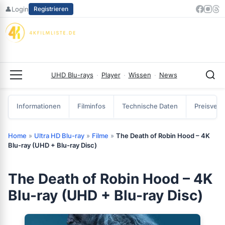
Zum
👤
Login
Registrieren
Inhalt
springen
UHD Blu-rays
·
Player
·
Wissen
·
News
Menü
Informationen
Filminfos
Technische Daten
Preisverg
Home
»
Ultra HD Blu-ray
»
Filme
»
The Death of Robin Hood – 4K
Blu-ray (UHD + Blu-ray Disc)
The Death of Robin Hood – 4K
Blu-ray (UHD + Blu-ray Disc)