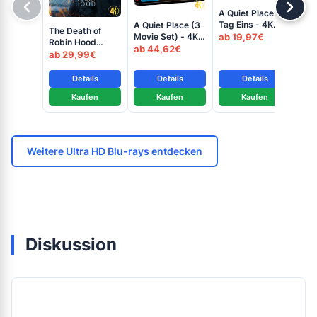
A Quiet Place:
A Q
Tag Eins - 4K
Tag
A Quiet Place (3
The Death of
Steelbook B
St
ab 19,97€
ab
Movie Set) - 4K
Robin Hood
(UHD + Blu-ray
+ B
Blu-ray (UHD +
ab 44,62€
(Collector's
ab 29,99€
Disc)
Blu-ray Disc)
Edition) - 4K Blu-
ray (UHD + Blu-
Details
Details
Details
ray Disc)
Kaufen
Kaufen
Kaufen
Weitere Ultra HD Blu-rays entdecken
Diskussion