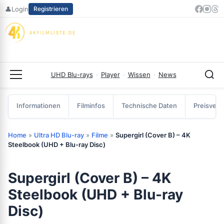
Zum
👤
Login
Registrieren
Inhalt
springen
UHD Blu-rays
·
Player
·
Wissen
·
News
Menü
Informationen
Filminfos
Technische Daten
Preisverg
Home
»
Ultra HD Blu-ray
»
Filme
»
Supergirl (Cover B) – 4K
Steelbook (UHD + Blu-ray Disc)
Supergirl (Cover B) – 4K
Steelbook (UHD + Blu-ray
Disc)