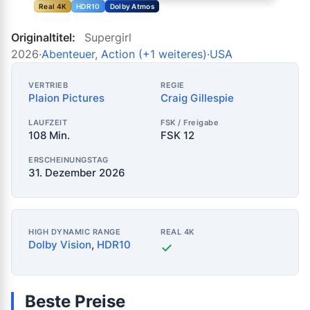
Real 4K
HDR10
Dolby Atmos
Originaltitel:
Supergirl
2026
·
Abenteuer
,
Action
(+1 weiteres)
·
USA
VERTRIEB
REGIE
Plaion Pictures
Craig Gillespie
LAUFZEIT
FSK / Freigabe
108 Min.
FSK 12
ERSCHEINUNGSTAG
31. Dezember 2026
HIGH DYNAMIC RANGE
REAL 4K
Dolby Vision
,
HDR10
✓
Beste Preise