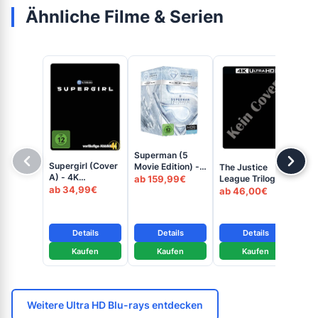
Ähnliche Filme & Serien
Superman (5
Supergirl (Cover
Movie Edition) -
The Justice
The
A) - 4K
4K Steelbook
ab 159,99€
League Trilogie -
Le
Steelbook (UHD
(UHD + Blu-ray
ab 34,99€
4K Blu-ray (UHD
ab 46,00€
Cut
ab
+ Blu-ray Disc)
Disc)
+ Blu-ray Disc)
(U
Dis
Details
Details
Details
Kaufen
Kaufen
Kaufen
Weitere Ultra HD Blu-rays entdecken