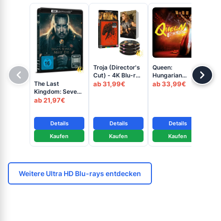
Troja (Director's
Queen:
Cut) - 4K Blu-ray
Hungarian
Fr
(2x UHD + Blu-
Rhapsody: Live in
The Last
ab 31,99€
ab 33,99€
Flu
ray Disc)
Budapest ’86 -
Kingdom: Seven
ray
ab
4K Blu-ray (UHD
Kings Must Die -
ab 21,97€
ray
Blu-ray Disc)
4K Blu-ray (UHD
Blu-ray Disc)
Details
Details
Details
Kaufen
Kaufen
Kaufen
Weitere Ultra HD Blu-rays entdecken