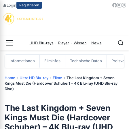
Zum
👤
Login
Registrieren
Inhalt
springen
UHD Blu-rays
·
Player
·
Wissen
·
News
Menü
Informationen
Filminfos
Technische Daten
Preisverg
Home
»
Ultra HD Blu-ray
»
Filme
»
The Last Kingdom + Seven
Kings Must Die (Hardcover Schuber) – 4K Blu-ray (UHD Blu-ray
Disc)
The Last Kingdom + Seven
Kings Must Die (Hardcover
Schuber) – 4K Blu-ray (UHD