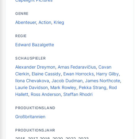
GENRE
Abenteuer
,
Action
,
Krieg
REGIE
Edward Bazalgette
SCHAUSPIELER
Alexander Dreymon
,
Arnas Fedaravičius
,
Cavan
Clerkin
,
Elaine Cassidy
,
Ewan Horrocks
,
Harry Gilby
,
Ilona Chevakova
,
Jacob Dudman
,
James Northcote
,
Laurie Davidson
,
Mark Rowley
,
Pekka Strang
,
Rod
Hallett
,
Ross Anderson
,
Steffan Rhodri
PRODUKTIONSLAND
Großbritannien
PRODUKTIONSJAHR
2015, 2017, 2018, 2020, 2022, 2023