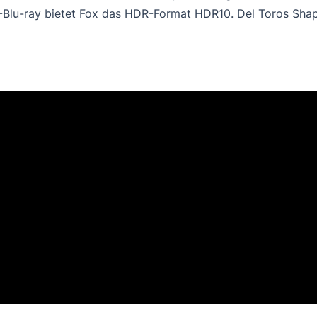
-Blu-ray bietet Fox das HDR-Format HDR10. Del Toros
Shap