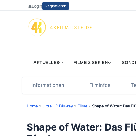
Zum
👤
Login
Registrieren
Inhalt
springen
AKTUELLES
FILME & SERIEN
SOND
Informationen
Filminfos
T
Home
»
Ultra HD Blu-ray
»
Filme
»
Shape of Water: Das Fl
Shape of Water: Das Fl