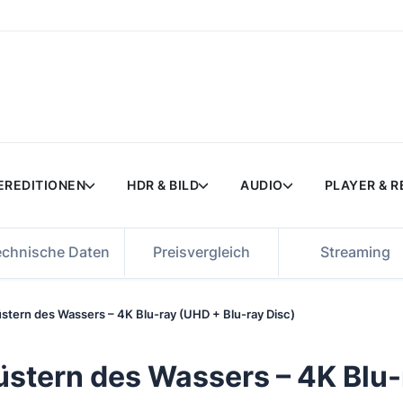
EREDITIONEN
HDR & BILD
AUDIO
PLAYER & 
echnische Daten
Preisvergleich
Streaming
üstern des Wassers – 4K Blu-ray (UHD + Blu-ray Disc)
üstern des Wassers – 4K Blu-