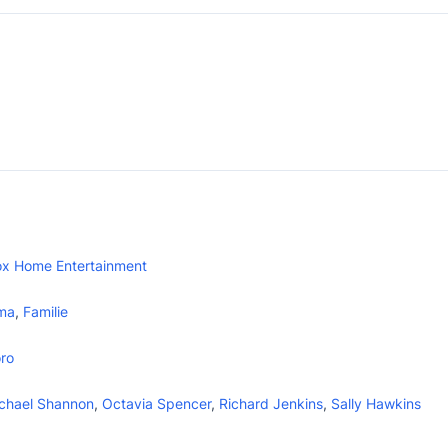
ox Home Entertainment
ma
,
Familie
oro
chael Shannon
,
Octavia Spencer
,
Richard Jenkins
,
Sally Hawkins