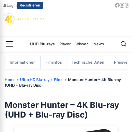
Zum
👤
Login
Registrieren
Inhalt
springen
UHD Blu-rays
·
Player
·
Wissen
·
News
Menü
Informationen
Filminfos
Technische Daten
Preisverg
Home
»
Ultra HD Blu-ray
»
Filme
»
Monster Hunter – 4K Blu-ray
(UHD + Blu-ray Disc)
Monster Hunter – 4K Blu-ray
(UHD + Blu-ray Disc)