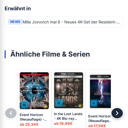
Erwähnt in
Milla Jovovich mal 6 - Neues 4K-Set der Resident-Evil-Darstellerin
NEWS
Ähnliche Filme & Serien
In the Lost Lands
Event Horizon
Event Horizon
- 4K Blu-ray
(Neuauflage) -
Eve
(Neuauflage
(UHD + Blu-ray
ab 19,99€
4K Steelbook
4K
ab 25,34€
2023) - 4K Blu-
ab 17,98€
Disc)