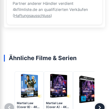
Partner anderer Händler verdient
4kfilmliste.de an qualifizierten Verkäufen
(
Haftungsausschluss
)
Ähnliche Filme & Serien
Martial Law
Martial Law
Mar
(Cover B) - 4K
(Cover A) - 4K
Un