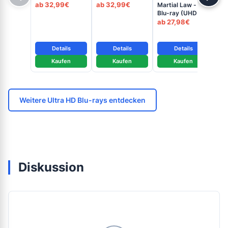
Steelcase (UHD
Blu-ray (UHD +
(Co
ab 32,99€
ab 32,99€
ab
Martial Law - 4K
+ Blu-ray Disc)
Blu-ray Disc)
St
Blu-ray (UHD +
+ B
Blu-ray Disc)
ab 27,98€
Details
Details
Details
Kaufen
Kaufen
Kaufen
Weitere Ultra HD Blu-rays entdecken
Diskussion