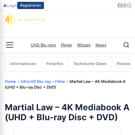
Zum
👤
Login
Registrieren
Inhalt
springen
UHD Blu-rays
·
Player
·
Wissen
·
News
Menü
Informationen
Filminfos
Technische Daten
Preisverg
Home
»
Ultra HD Blu-ray
»
Filme
»
Martial Law – 4K Mediabook A
(UHD + Blu-ray Disc + DVD)
Martial Law – 4K Mediabook A
(UHD + Blu-ray Disc + DVD)