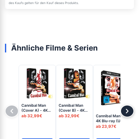
des Kaufs gelten für den Kauf dieses Produkts.
Ähnliche Filme & Serien
Cannibal Man
Cannibal Man
(Cover A) - 4K
(Cover B) - 4K
The
Steelcase (UHD
Steelcase (UHD
ab 32,99€
ab 32,99€
Cannibal Man -
Bl
+ Blu-ray Disc)
+ Blu-ray Disc)
4K Blu-ray (UHD
Blu
ab
Blu-ray Disc)
ab 23,97€