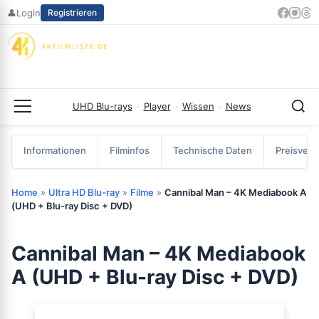
Zum
👤
Login
Registrieren
Inhalt
springen
UHD Blu-rays
·
Player
·
Wissen
·
News
Menü
Informationen
Filminfos
Technische Daten
Preisverg
Home
»
Ultra HD Blu-ray
»
Filme
»
Cannibal Man – 4K Mediabook A
(UHD + Blu-ray Disc + DVD)
Cannibal Man – 4K Mediabook
A (UHD + Blu-ray Disc + DVD)