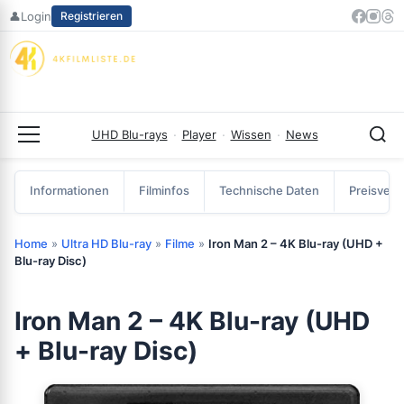
Zum
👤
Login
Registrieren
Inhalt
springen
UHD Blu-rays
·
Player
·
Wissen
·
News
Menü
Informationen
Filminfos
Technische Daten
Preisverg
Home
»
Ultra HD Blu-ray
»
Filme
»
Iron Man 2 – 4K Blu-ray (UHD +
Blu-ray Disc)
Iron Man 2 – 4K Blu-ray (UHD
+ Blu-ray Disc)