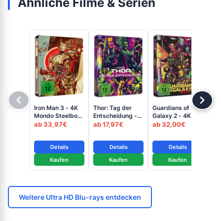
Ähnliche Filme & Serien
Sp
Iron Man 3 - 4K
Thor: Tag der
Guardians of the
Ho
Mondo Steelbook
Entscheidung -
Galaxy 2 - 4K
4K
ab
(UHD + Blu-ray
4K Mondo
Mondo Steelbook
ab 33,97€
ab 17,97€
ab 32,00€
(U
Disc)
Steelbook (UHD
(UHD + Blu-ray
Dis
+ Blu-ray Disc)
Disc)
Details
Details
Details
Kaufen
Kaufen
Kaufen
Weitere Ultra HD Blu-rays entdecken