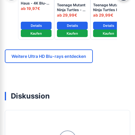
Haus - 4K Blu-
Teenage Mutant
Teenage Mutant
Te
ray (UHD Blu-ray
ab 19,97€
Ninja Turtles - 4K
Ninja Turtles II:
Nin
Disc)
Blu-ray (UHD +
The Secret of
4K
ab 29,99€
ab 29,99€
ab
Blu-ray Disc)
the Ooze - 4K
+ B
Blu-ray (UHD +
Details
Details
Details
Blu-ray Disc)
Kaufen
Kaufen
Kaufen
Weitere Ultra HD Blu-rays entdecken
Diskussion