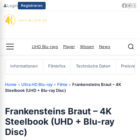
Zum
👤
Login
Registrieren
Inhalt
springen
UHD Blu-rays
·
Player
·
Wissen
·
News
Menü
Informationen
Filminfos
Technische Daten
Preisverg
Home
»
Ultra HD Blu-ray
»
Filme
»
Frankensteins Braut – 4K
Steelbook (UHD + Blu-ray Disc)
Frankensteins Braut – 4K
Steelbook (UHD + Blu-ray
Disc)