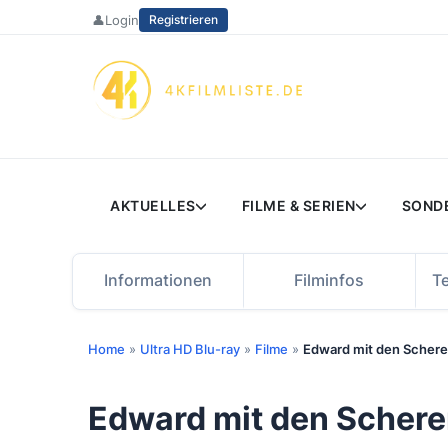
Zum
👤
Login
Registrieren
Inhalt
springen
AKTUELLES
FILME & SERIEN
SOND
Informationen
Filminfos
T
Home
»
Ultra HD Blu-ray
»
Filme
»
Edward mit den Schere
Edward mit den Schere