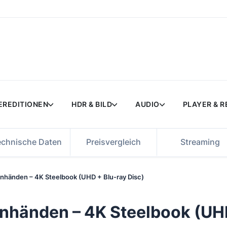
EREDITIONEN
HDR & BILD
AUDIO
PLAYER & 
echnische Daten
Preisvergleich
Streaming
nhänden – 4K Steelbook (UHD + Blu-ray Disc)
nhänden – 4K Steelbook (UHD