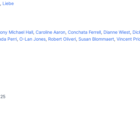
,
Liebe
ony Michael Hall
,
Caroline Aaron
,
Conchata Ferrell
,
Dianne Wiest
,
Dic
nda Perri
,
O-Lan Jones
,
Robert Oliveri
,
Susan Blommaert
,
Vincent Pri
025