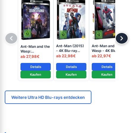
The
Ant-Man (2015)
Ant-Man and the
Fou
Ant-Man and the
- 4K Blu-ray
Wasp - 4K Blu-
St
Wasp:
ab
(UHD + Blu-ray
ray (UHD + Blu-
ab 22,98€
ab 22,97€
+ B
Quantumania -
ab 27,98€
Disc)
ray Disc)
4K Blu-ray (UHD
+ Blu-ray Disc)
Details
Details
Details
Kaufen
Kaufen
Kaufen
Weitere Ultra HD Blu-rays entdecken