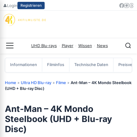
Zum
👤
Login
Registrieren
Inhalt
springen
UHD Blu-rays
·
Player
·
Wissen
·
News
Menü
Informationen
Filminfos
Technische Daten
Preisverg
Home
»
Ultra HD Blu-ray
»
Filme
»
Ant-Man – 4K Mondo Steelbook
(UHD + Blu-ray Disc)
Ant-Man – 4K Mondo
Steelbook (UHD + Blu-ray
Disc)