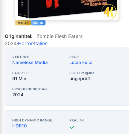
Real 4K
HDR10
Originaltitel:
Zombie Flesh Eaters
2024
·
Horror
·
Italien
VERTRIEB
REGIE
Nameless Media
Lucio Fulci
LAUFZEIT
FSK / Freigabe
91 Min.
ungeprüft
ERSCHEINUNGSTAG
2024
HIGH DYNAMIC RANGE
REAL 4K
HDR10
✓