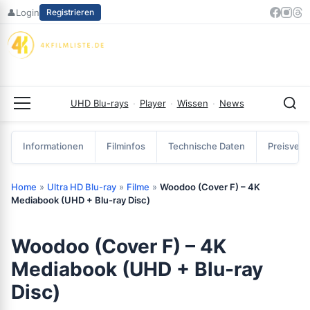
Zum
👤
Login
Registrieren
Inhalt
springen
UHD Blu-rays
·
Player
·
Wissen
·
News
Menü
Informationen
Filminfos
Technische Daten
Preisverg
Home
»
Ultra HD Blu-ray
»
Filme
»
Woodoo (Cover F) – 4K
Mediabook (UHD + Blu-ray Disc)
Woodoo (Cover F) – 4K
Mediabook (UHD + Blu-ray
Disc)