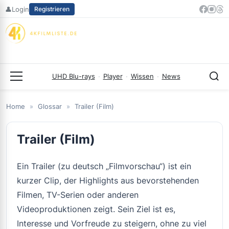
Zum
👤
Login
Registrieren
Inhalt
springen
UHD Blu-rays
·
Player
·
Wissen
·
News
Menü
Home
»
Glossar
»
Trailer (Film)
Trailer (Film)
Ein Trailer (zu deutsch „Filmvorschau“) ist ein
kurzer Clip, der Highlights aus bevorstehenden
Filmen, TV-Serien oder anderen
Videoproduktionen zeigt. Sein Ziel ist es,
Interesse und Vorfreude zu steigern, ohne zu viel