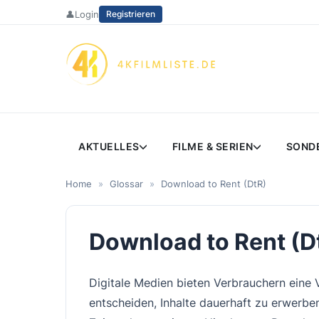
Zum
👤
Login
Registrieren
Inhalt
springen
AKTUELLES
FILME & SERIEN
SOND
Home
»
Glossar
»
Download to Rent (DtR)
Download to Rent (D
Digitale Medien bieten Verbrauchern eine V
entscheiden, Inhalte dauerhaft zu erwerben