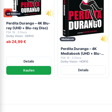
mit Schuber
Perdita Durango – 4K Blu-
ray (UHD + Blu-ray Disc)
FSK 18 · 3 Discs
Dolby Vision · HDR10
Mediabook
ab 24,99 €
Perdita Durango – 4K
Mediabook (UHD + Blu-
ray Disc + Audio CD)
FSK 18 · 3 Discs
Details
Dolby Vision · HDR10
Details
Kaufen