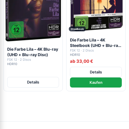
Steelbook
Die Farbe Lila – 4K
Steelbook (UHD + Blu-ray
Die Farbe Lila – 4K Blu-ray
Disc)
FSK 12 · 2 Discs
(UHD + Blu-ray Disc)
HDR10
FSK 12 · 2 Discs
ab 33,00 €
HDR10
Details
Details
Kaufen