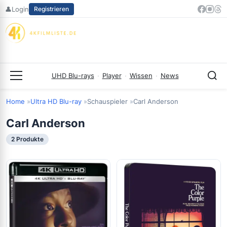
Zum
👤
Login
Registrieren
Inhalt
springen
UHD Blu-rays
·
Player
·
Wissen
·
News
Menü
Home
Ultra HD Blu-ray
Schauspieler
Carl Anderson
Carl Anderson
2 Produkte