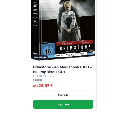
Mediabook
Brimstone – 4K Mediabook (UHD +
Blu-ray Disc + CD)
FSK 16 · 3 Discs
HDR10
ab 23,97 €
Details
Kaufen