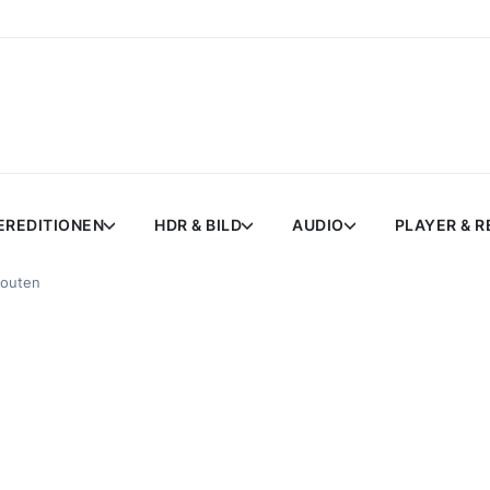
EREDITIONEN
HDR & BILD
AUDIO
PLAYER & 
Houten