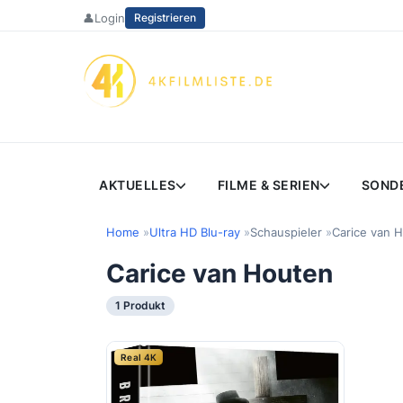
Zum
👤
Login
Registrieren
Inhalt
springen
AKTUELLES
FILME & SERIEN
SOND
Home
Ultra HD Blu-ray
Schauspieler
Carice van 
Carice van Houten
1 Produkt
Real 4K