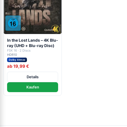
In the Lost Lands – 4K Blu-
ray (UHD + Blu-ray Disc)
FSK 16 · 2 Discs
HDR10
Dolby Atmos
ab 19,99 €
Details
Kaufen