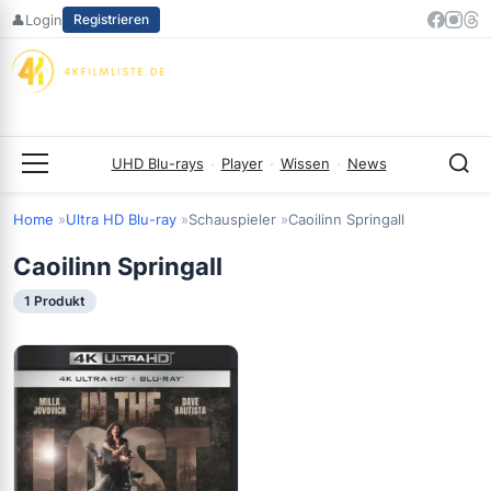
Zum
👤
Login
Registrieren
Inhalt
springen
UHD Blu-rays
·
Player
·
Wissen
·
News
Menü
Home
Ultra HD Blu-ray
Schauspieler
Caoilinn Springall
Caoilinn Springall
1 Produkt