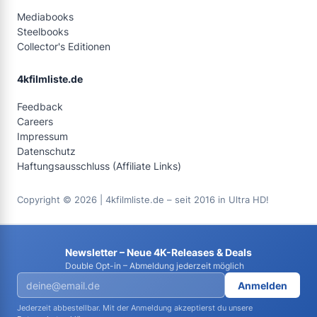
Mediabooks
Steelbooks
Collector's Editionen
4kfilmliste.de
Feedback
Careers
Impressum
Datenschutz
Haftungsausschluss (Affiliate Links)
Copyright © 2026 | 4kfilmliste.de – seit 2016 in Ultra HD!
Newsletter – Neue 4K-Releases & Deals
Double Opt-in – Abmeldung jederzeit möglich
Anmelden
Jederzeit abbestellbar. Mit der Anmeldung akzeptierst du unsere