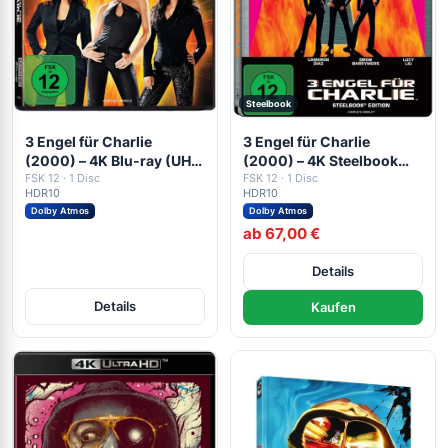
Steelbook
3 Engel für Charlie
3 Engel für Charlie
(2000) – 4K Blu-ray (UHD
(2000) – 4K Steelbook
Blu-ray Disc)
FSK 12 · 1 Disc
(UHD + Blu-ray Disc)
FSK 12 · 1 Disc
HDR10
HDR10
Dolby Atmos
Dolby Atmos
ab 67,00 €
Details
Details
Kaufen