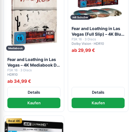
mit Schuber
Fear and Loathing in Las
Vegas (Full Slip) – 4K Blu-
ray (UHD + Blu-ray Disc +
FSK 16 · 3 Discs
Dolby Vision · HDR10
Bonus Blu-ray)
Mediabook
ab 29,99 €
Fear and Loathing in Las
Vegas – 4K Mediabook D
(UHD + Blu-ray Disc +
FSK 16 · 3 Discs
HDR10
Bonus Blu-ray)
ab 34,99 €
Details
Details
Kaufen
Kaufen
Real 4K