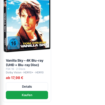
Vanilla Sky – 4K Blu-ray
(UHD + Blu-ray Disc)
FSK 16 · 2 Discs
Dolby Vision · HDR10+ · HDR10
ab 17,98 €
Details
Kaufen