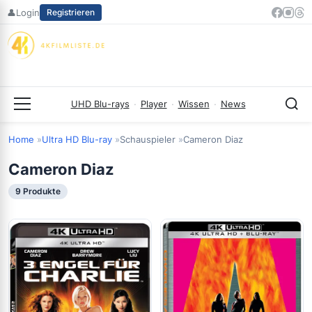
Zum
👤
Login
Registrieren
Inhalt
springen
UHD Blu-rays
·
Player
·
Wissen
·
News
Menü
Home
Ultra HD Blu-ray
Schauspieler
Cameron Diaz
Cameron Diaz
9 Produkte