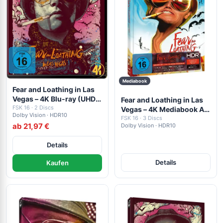
Mediabook
Fear and Loathing in Las
Vegas – 4K Blu-ray (UHD +
Fear and Loathing in Las
Blu-ray Disc)
FSK 16 · 2 Discs
Vegas – 4K Mediabook A
Dolby Vision · HDR10
(UHD + Blu-ray Disc +
FSK 16 · 3 Discs
ab 21,97 €
Dolby Vision · HDR10
Bonus Blu-ray)
Details
Details
Kaufen