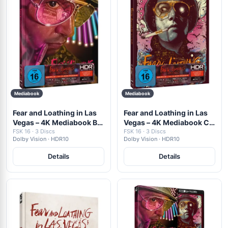
Mediabook
Mediabook
Fear and Loathing in Las
Fear and Loathing in Las
Vegas – 4K Mediabook B
Vegas – 4K Mediabook C
(UHD + Blu-ray Disc +
FSK 16 · 3 Discs
(UHD + Blu-ray Disc +
FSK 16 · 3 Discs
Dolby Vision · HDR10
Dolby Vision · HDR10
Bonus Blu-ray)
Bonus Blu-ray)
Details
Details