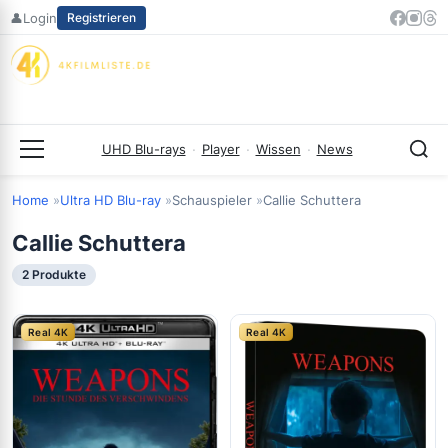
Zum
👤
Login
Registrieren
Inhalt
springen
UHD Blu-rays
·
Player
·
Wissen
·
News
Menü
Home
Ultra HD Blu-ray
Schauspieler
Callie Schuttera
Callie Schuttera
2 Produkte
Real 4K
Real 4K