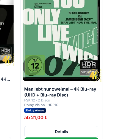
– 4K
c)
Man lebt nur zweimal – 4K Blu-ray
(UHD + Blu-ray Disc)
FSK 12 · 2 Discs
Dolby Vision · HDR10
Dolby Atmos
ab 21,00 €
Details