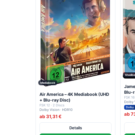
Steelb
Mediabook
Jame
Blu-r
Air America – 4K Mediabook (UHD
FSK 16
+ Blu-ray Disc)
Dolby 
FSK 12 · 2 Discs
Dolby
Dolby Vision · HDR10
ab 7
ab 31,31 €
Details