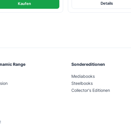
Details
Kaufen
ynamic Range
Sondereditionen
Mediabooks
sion
Steelbooks
Collector's Editionen
!