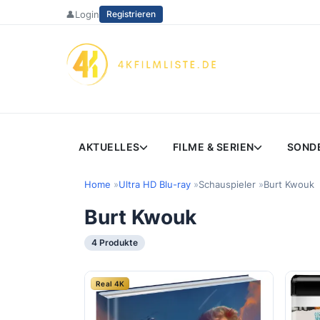
Zum
👤
Login
Registrieren
Inhalt
springen
AKTUELLES
FILME & SERIEN
SOND
Home
Ultra HD Blu-ray
Schauspieler
Burt Kwouk
Burt Kwouk
4 Produkte
Real 4K