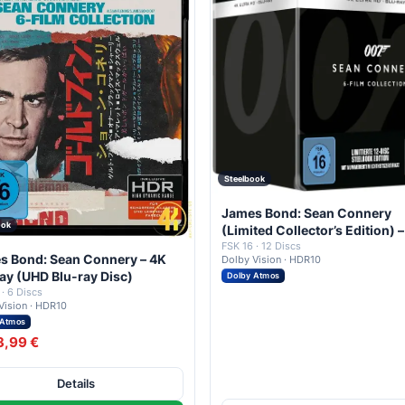
Steelbook
James Bond: Sean Connery
ook
(Limited Collector’s Edition) 
Steelbook (UHD + Blu-ray Dis
FSK 16 · 12 Discs
s Bond: Sean Connery – 4K
Dolby Vision · HDR10
ay (UHD Blu-ray Disc)
Dolby Atmos
 · 6 Discs
Vision · HDR10
 Atmos
3,99 €
Details