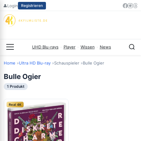
Zum
👤
Login
Registrieren
Inhalt
springen
UHD Blu-rays
·
Player
·
Wissen
·
News
Menü
Home
Ultra HD Blu-ray
Schauspieler
Bulle Ogier
Bulle Ogier
1 Produkt
Real 4K