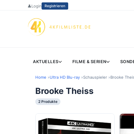
Zum
👤
Login
Registrieren
Inhalt
springen
AKTUELLES
FILME & SERIEN
SOND
Home
Ultra HD Blu-ray
Schauspieler
Brooke Thei
Brooke Theiss
2 Produkte