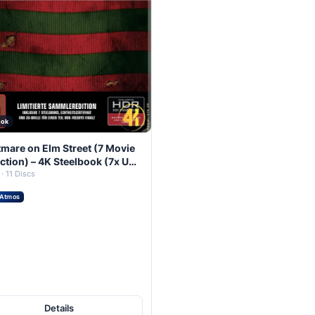
ook
mare on Elm Street (7 Movie
ction) – 4K Steelbook (7x UHD
Blu-ray Disc)
· 11 Discs
 Atmos
Details