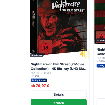
Steelb
Night
Colle
Steelbook
+ 4x 
FSK 18 
HDR10
Nightmare on Elm Street (7 Movie
Dolby
Collection) – 4K Blu-ray (UHD Blu-
ray Disc)
FSK 18 · 11 Discs
HDR10
Dolby Atmos
ab 79,97 €
Details
Kaufen