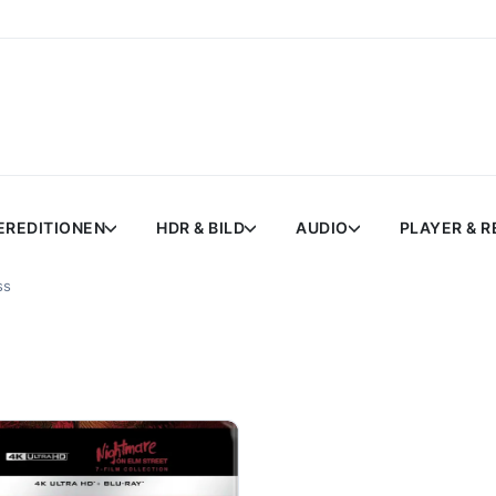
EREDITIONEN
HDR & BILD
AUDIO
PLAYER & 
ss