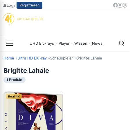
Zum
👤
Login
Registrieren
Inhalt
springen
UHD Blu-rays
·
Player
·
Wissen
·
News
Menü
Home
Ultra HD Blu-ray
Schauspieler
Brigitte Lahaie
Brigitte Lahaie
1 Produkt
Real 4K