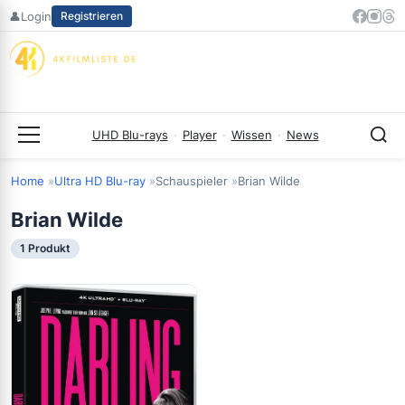
Zum
👤
Login
Registrieren
Inhalt
springen
UHD Blu-rays
·
Player
·
Wissen
·
News
Menü
Home
Ultra HD Blu-ray
Schauspieler
Brian Wilde
Brian Wilde
1 Produkt