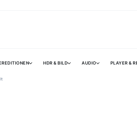
EREDITIONEN
HDR & BILD
AUDIO
PLAYER & 
lt