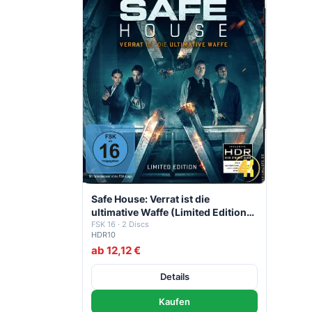
Safe House: Verrat ist die
ultimative Waffe (Limited Edition) –
4K Blu-ray (UHD + Blu-ray Disc)
FSK 16 · 2 Discs
HDR10
ab 12,12 €
Details
Kaufen