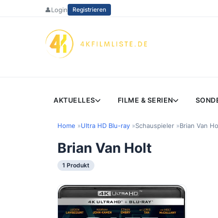
Zum
👤
Login
Registrieren
Inhalt
springen
AKTUELLES
FILME & SERIEN
SOND
Home
Ultra HD Blu-ray
Schauspieler
Brian Van Ho
Brian Van Holt
1 Produkt