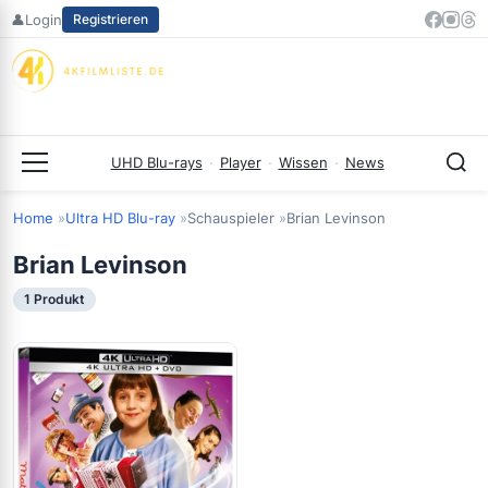
Zum
👤
Login
Registrieren
Inhalt
springen
UHD Blu-rays
·
Player
·
Wissen
·
News
Menü
Home
Ultra HD Blu-ray
Schauspieler
Brian Levinson
Brian Levinson
1 Produkt