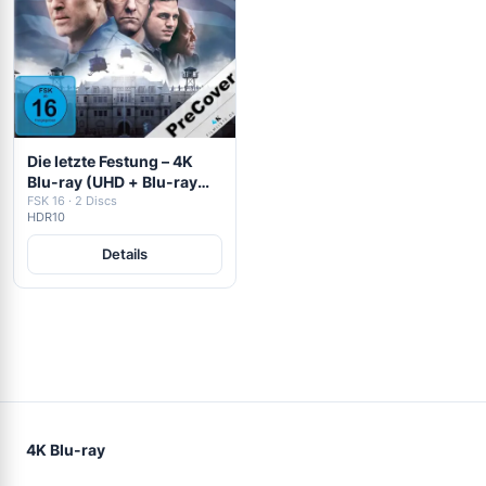
Die letzte Festung – 4K
Blu-ray (UHD + Blu-ray
Disc)
FSK 16 · 2 Discs
HDR10
Details
4K Blu-ray