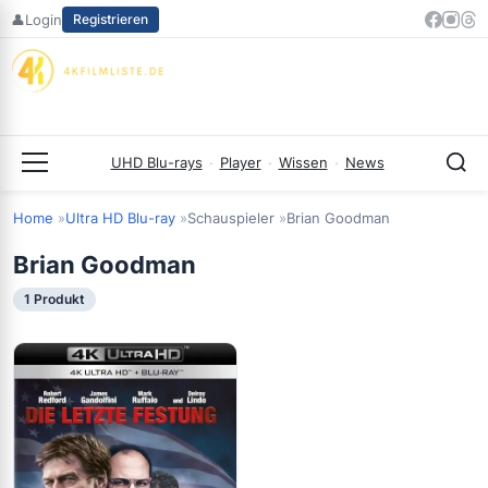
Zum
👤
Login
Registrieren
Inhalt
springen
UHD Blu-rays
·
Player
·
Wissen
·
News
Menü
Home
Ultra HD Blu-ray
Schauspieler
Brian Goodman
Brian Goodman
1 Produkt