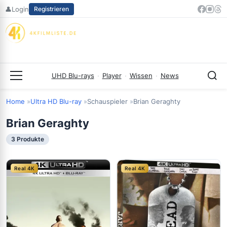
Zum
👤
Login
Registrieren
Inhalt
springen
UHD Blu-rays
·
Player
·
Wissen
·
News
Menü
Home
Ultra HD Blu-ray
Schauspieler
Brian Geraghty
Brian Geraghty
3 Produkte
Real 4K
Real 4K