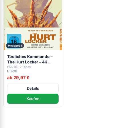
Mediabook
Tödliches Kommando –
The Hurt Locker – 4K
Mediabook (UHD + Blu-
FSK 16 · 2 Discs
HDR10
ray Disc)
ab 29,97 €
Details
Kaufen