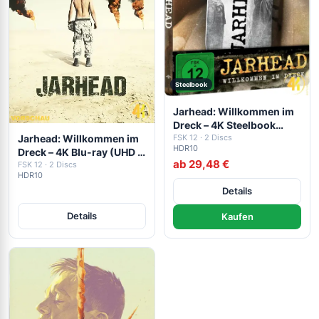
Steelbook
Jarhead: Willkommen im
Dreck – 4K Steelbook
Jarhead: Willkommen im
(UHD + Blu-ray Disc)
FSK 12 · 2 Discs
HDR10
Dreck – 4K Blu-ray (UHD +
ab 29,48 €
Blu-ray Disc)
FSK 12 · 2 Discs
HDR10
Details
Details
Kaufen