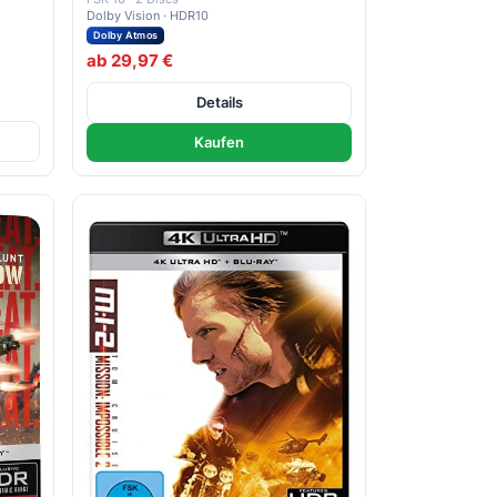
Dolby Vision · HDR10
Dolby Atmos
ab 29,97 €
Details
Kaufen