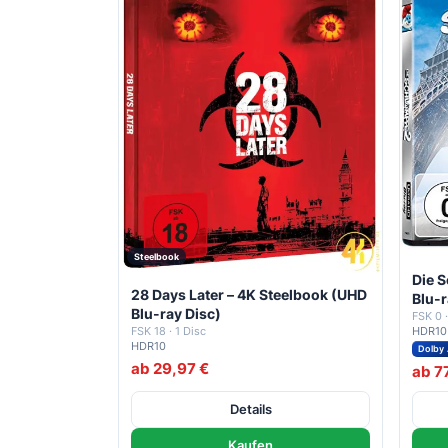
Steelbook
Die S
28 Days Later – 4K Steelbook (UHD
Blu-r
Blu-ray Disc)
FSK 0 ·
FSK 18 · 1 Disc
HDR10
HDR10
Dolby
ab 29,97 €
ab 7
Details
Kaufen