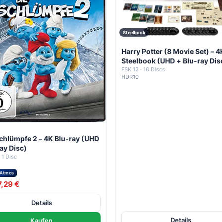
Steelbook
Harry Potter (8 Movie Set) – 4
Steelbook (UHD + Blu-ray Dis
FSK 12 · 16 Discs
HDR10
chlümpfe 2 – 4K Blu-ray (UHD
ay Disc)
 1 Disc
 Atmos
7,29 €
Details
Details
Kaufen