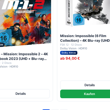
Mission: Impossible (6 Film
Collection) – 4K Blu-ray (UHD
Blu-ray Disc)
FSK 12 · 12 Discs
ook
Dolby Vision · HDR10
Dolby Atmos
 – Mission: Impossible 2 – 4K
ab 94,00 €
lbook 2023 (UHD + Blu-ray
 · 2 Discs
Vision · HDR10
Details
Details
Kaufen