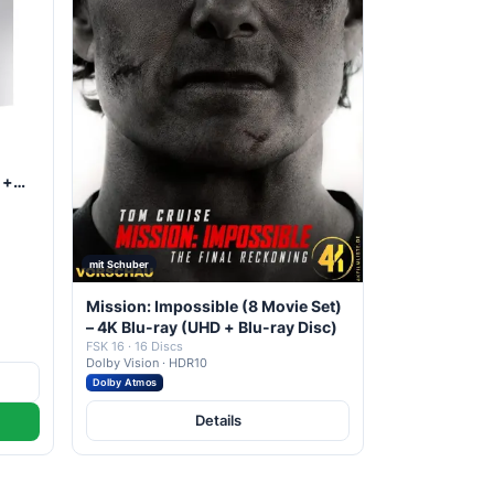
 +
mit Schuber
Mission: Impossible (8 Movie Set)
– 4K Blu-ray (UHD + Blu-ray Disc)
FSK 16 · 16 Discs
Dolby Vision · HDR10
Dolby Atmos
Details