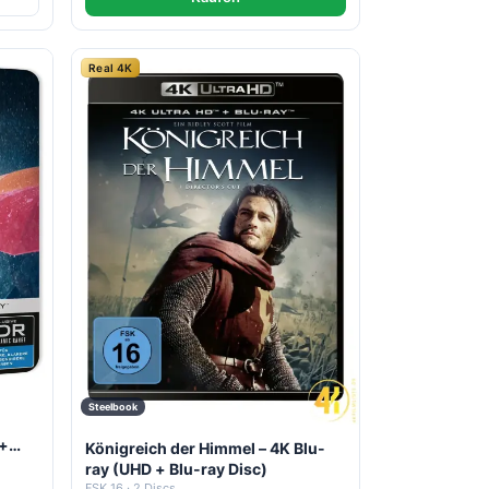
Real 4K
Steelbook
 +
Königreich der Himmel – 4K Blu-
ray (UHD + Blu-ray Disc)
FSK 16 · 2 Discs