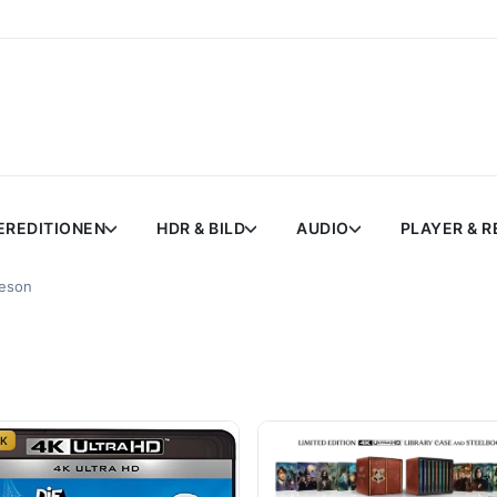
EREDITIONEN
HDR & BILD
AUDIO
PLAYER & 
eeson
4K