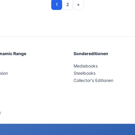
1
2
»
ynamic Range
Sondereditionen
Mediabooks
sion
Steelbooks
Collector's Editionen
!