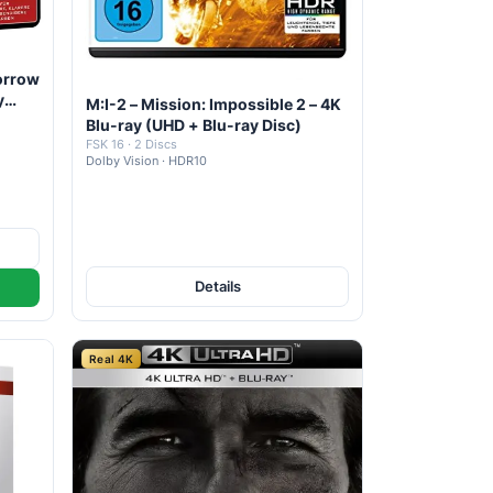
orrow
y
M:I-2 – Mission: Impossible 2 – 4K
Blu-ray (UHD + Blu-ray Disc)
FSK 16 · 2 Discs
Dolby Vision · HDR10
Details
Real 4K