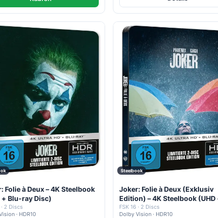
ook
Steelbook
: Folie à Deux – 4K Steelbook
Joker: Folie à Deux (Exklusiv
+ Blu-ray Disc)
Edition) – 4K Steelbook (UHD
 · 2 Discs
Blu-ray Disc)
FSK 16 · 2 Discs
Vision · HDR10
Dolby Vision · HDR10