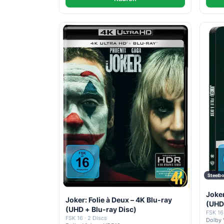
Steelb
Joker
Joker: Folie à Deux – 4K Blu-ray
(UHD 
(UHD + Blu-ray Disc)
FSK 16
FSK 16 · 2 Discs
Dolby 