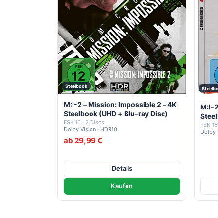
Steelbook
Steelb
M:I-2 – Mission: Impossible 2 – 4K
M:I-2
Steelbook (UHD + Blu-ray Disc)
Stee
FSK 16 · 2 Discs
Disc)
FSK 16
Dolby Vision · HDR10
Dolby 
ab 29,99 €
Details
Kaufen