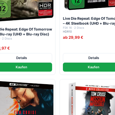
Live Die Repeat: Edge Of Tom
– 4K Steelbook (UHD + Blu-ra
Disc)
FSK 16 · 2 Discs
 Die Repeat: Edge Of Tomorrow
HDR10
Blu-ray (UHD + Blu-ray Disc)
ab 29,99 €
 · 2 Discs
1,97 €
Details
Details
Kaufen
Kaufen