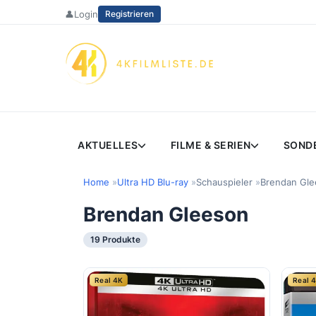
Zum
👤
Login
Registrieren
Inhalt
springen
AKTUELLES
FILME & SERIEN
SOND
Home
Ultra HD Blu-ray
Schauspieler
Brendan Gl
Brendan Gleeson
19 Produkte
Real 4K
Real 