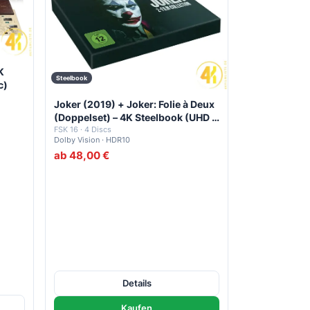
K
Steelbook
c)
Joker (2019) + Joker: Folie à Deux
(Doppelset) – 4K Steelbook (UHD +
Blu-ray Disc)
FSK 16 · 4 Discs
Dolby Vision · HDR10
ab 48,00 €
Details
Kaufen