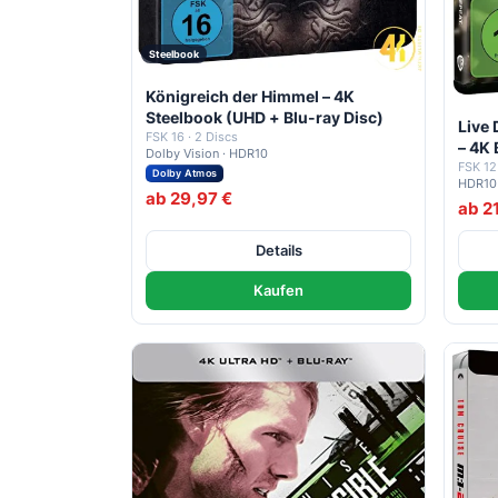
Steelbook
Königreich der Himmel – 4K
Steelbook (UHD + Blu-ray Disc)
Live
FSK 16 · 2 Discs
– 4K 
Dolby Vision · HDR10
FSK 12
Dolby Atmos
HDR10
ab 29,97 €
ab 2
Details
Kaufen