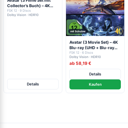
Avatar (3 Filme Set mit
Collector’s Buch) – 4K
Blu-ray (UHD + Blu-ray
FSK 12 · 9 Discs
Dolby Vision · HDR10
Disc)
mit Schuber
Avatar (3 Movie Set) – 4K
Blu-ray (UHD + Blu-ray
Disc)
FSK 12 · 6 Discs
Dolby Vision · HDR10
ab 58,19 €
Details
Details
Kaufen