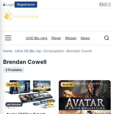
Zum
👤
Login
Registrieren
Inhalt
springen
UHD Blu-rays
·
Player
·
Wissen
·
News
Menü
Home
Ultra HD Blu-ray
Schauspieler
Brendan Cowell
Brendan Cowell
2 Produkte
Real 4K
Real 4K
mit Schuber