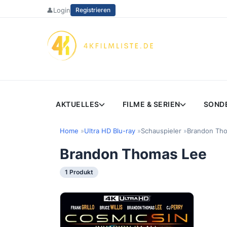
Zum
👤
Login
Registrieren
Inhalt
springen
AKTUELLES
FILME & SERIEN
SOND
Home
Ultra HD Blu-ray
Schauspieler
Brandon Th
Brandon Thomas Lee
1 Produkt