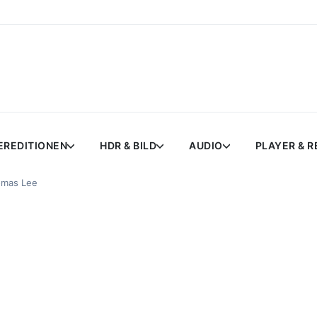
EREDITIONEN
HDR & BILD
AUDIO
PLAYER & 
omas Lee