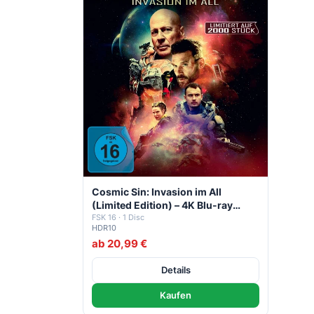
Cosmic Sin: Invasion im All
(Limited Edition) – 4K Blu-ray
(UHD + Blu-ray Disc)
FSK 16 · 1 Disc
HDR10
ab 20,99 €
Details
Kaufen