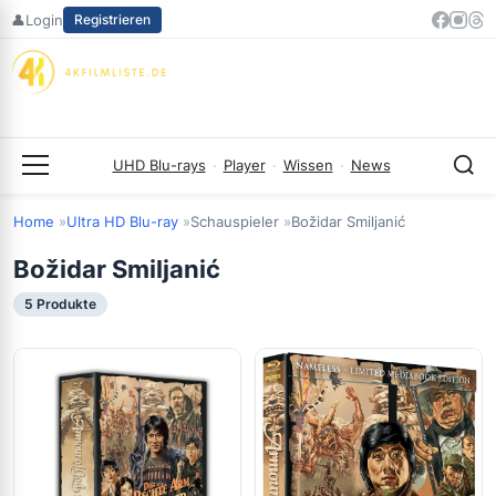
Zum
👤
Login
Registrieren
Inhalt
springen
UHD Blu-rays
·
Player
·
Wissen
·
News
Menü
Home
Ultra HD Blu-ray
Schauspieler
Božidar Smiljanić
Božidar Smiljanić
5 Produkte