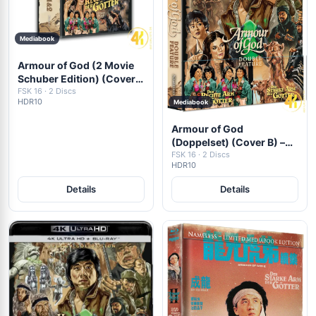
Mediabook
Armour of God (2 Movie
Schuber Edition) (Cover
B) – 4K Mediabook (UHD +
FSK 16 · 2 Discs
HDR10
Mediabook
Blu-ray Disc)
Armour of God
(Doppelset) (Cover B) –
4K Mediabook (UHD +
FSK 16 · 2 Discs
HDR10
Blu-ray Disc)
Details
Details