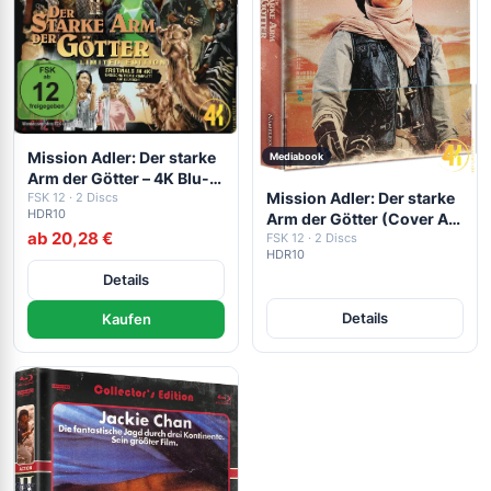
Mission Adler: Der starke
Mediabook
Arm der Götter – 4K Blu-
Mission Adler: Der starke
ray (UHD + Blu-ray Disc)
FSK 12 · 2 Discs
HDR10
Arm der Götter (Cover A)
ab 20,28 €
– 4K Mediabook (UHD +
FSK 12 · 2 Discs
HDR10
Blu-ray Disc)
Details
Details
Kaufen