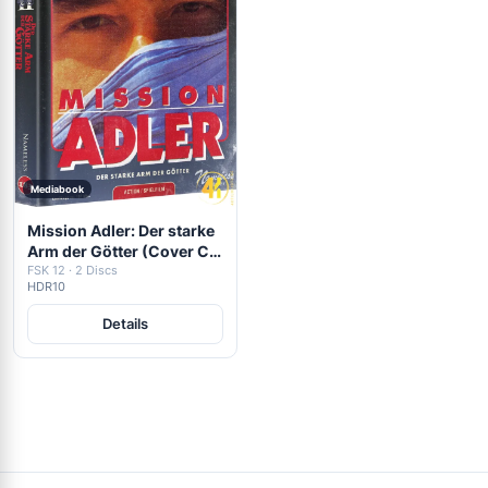
Mediabook
Mission Adler: Der starke
Arm der Götter (Cover C)
– 4K Mediabook (UHD +
FSK 12 · 2 Discs
HDR10
Blu-ray Disc)
Details