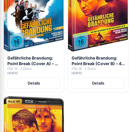
Gefährliche Brandung:
Gefährliche Brandung:
Point Break (Cover A) – 4K
Point Break (Cover B) – 4K
Mediabook (UHD + Blu-
FSK 16 · 2 Discs
Mediabook (UHD + Blu-
FSK 16 · 2 Discs
HDR10
HDR10
ray Disc)
ray Disc)
Details
Details
Real 4K