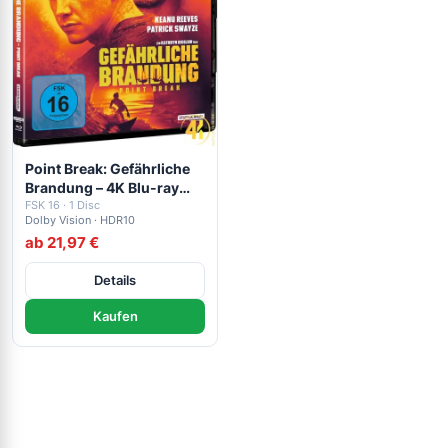
Point Break: Gefährliche
Brandung – 4K Blu-ray
(UHD + Blu-ray Disc)
FSK 16 · 1 Disc
Dolby Vision · HDR10
ab 21,97 €
Details
Kaufen