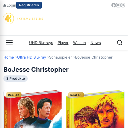
Zum
👤
Login
Registrieren
Inhalt
springen
UHD Blu-rays
·
Player
·
Wissen
·
News
Menü
Home
Ultra HD Blu-ray
Schauspieler
BoJesse Christopher
BoJesse Christopher
3 Produkte
Real 4K
Real 4K