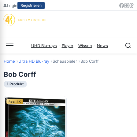
Zum
👤
Login
Registrieren
Inhalt
springen
UHD Blu-rays
·
Player
·
Wissen
·
News
Menü
Home
Ultra HD Blu-ray
Schauspieler
Bob Corff
Bob Corff
1 Produkt
Real 4K