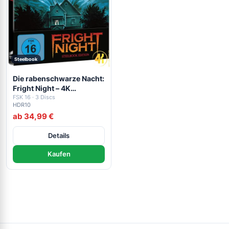
Steelbook
Die rabenschwarze Nacht:
Fright Night – 4K
Steelbook (UHD + Blu-ray
FSK 16 · 3 Discs
HDR10
Disc + Bonus Blu-ray)
ab 34,99 €
Details
Kaufen