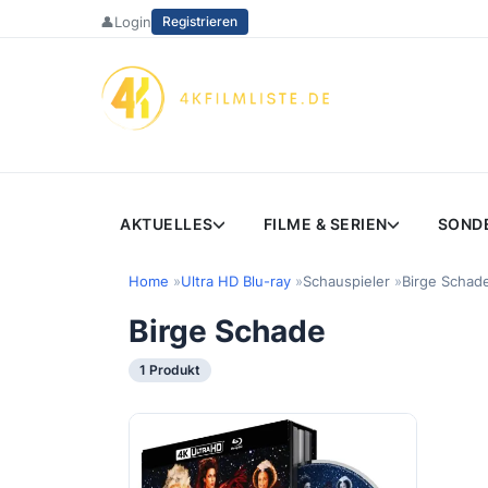
Zum
👤
Login
Registrieren
Inhalt
springen
AKTUELLES
FILME & SERIEN
SOND
Home
Ultra HD Blu-ray
Schauspieler
Birge Schad
Birge Schade
1 Produkt