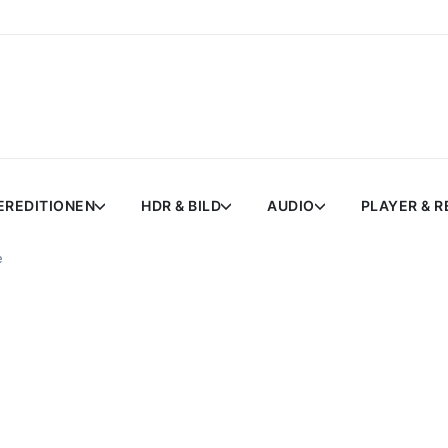
EREDITIONEN
HDR & BILD
AUDIO
PLAYER & 
e