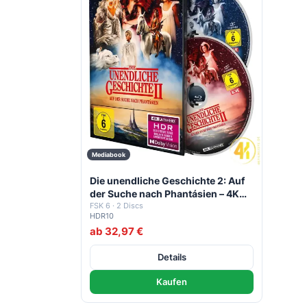
Mediabook
Die unendliche Geschichte 2: Auf
der Suche nach Phantásien – 4K
Mediabook (UHD + Blu-ray Disc)
FSK 6 · 2 Discs
HDR10
ab 32,97 €
Details
Kaufen